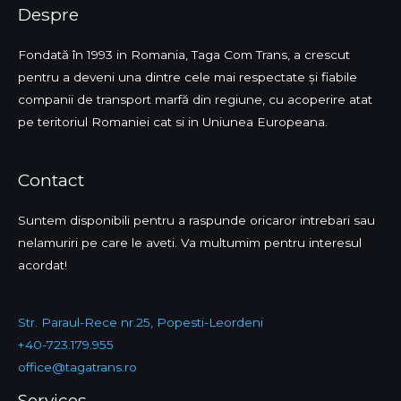
Despre
Fondată în 1993 in Romania, Taga Com Trans, a crescut
pentru a deveni una dintre cele mai respectate și fiabile
companii de transport marfă din regiune, cu acoperire atat
pe teritoriul Romaniei cat si in Uniunea Europeana.
Contact
Suntem disponibili pentru a raspunde oricaror intrebari sau
nelamuriri pe care le aveti. Va multumim pentru interesul
acordat!
Str. Paraul-Rece nr.25, Popesti-Leordeni
+40-723.179.955
office@tagatrans.ro
Services